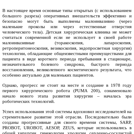
В настоящее время основные типы открытых (с использованием
большого разреза) оперативных вмешательств эффективно и
безопасно могут быть выполнены малоинвазивно (через
маленькие проколы или через естественные отверстия
человеческого тела). Детская хирургическая клиника не может
считаться современной если не использует в своей работе
малоинвазивные (торакоскопия, лапароскопия,
ретроперитонеоскопия, везикоскопия, эндопросветная хирургия)
технологии, обладающие общеизвестными преимуществами для
пациента в виде короткого периода пребывания в стационаре,
незначительного болевого синдрома, быстрого периода
восстановления, великолепного косметического результата, что
особенно актуально для маленьких пациентов.
Однако, прогресс не стоит на месте и создание в 1978 году
первого хирургического робота (PUMA 200), ознаменовало
начало нового этапа развития хирургии – началась эра
роботических технологий.
Успех использования этой системы вдохновил исследователей на
стремительное развитие этой отрасли. Последовательно были
созданы прогрессивные для своего времени системы, SARP,
PROBOT, UROBOT, AESOP, ZEUS, которые использовались в
общей хирургии, гинекологии, урологии, сердечно-сосудистой