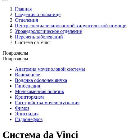
Главная
Сведения о больнице
Отделения
Центр специализированной хирургической помощи
Уроандрологическое отделение
Перечень заболеваний
Система da Vinci
Подразделы
Подразделы
Анатомия мочеполовой системы
Варикоцеле
Водянка оболочек яичка
Гипоспадия
Мочекаменная болезнь
Крипторхизм
Расстройства мочеиспускания
Фимоз
Эписпадия
Гидронефроз
Система da Vinci