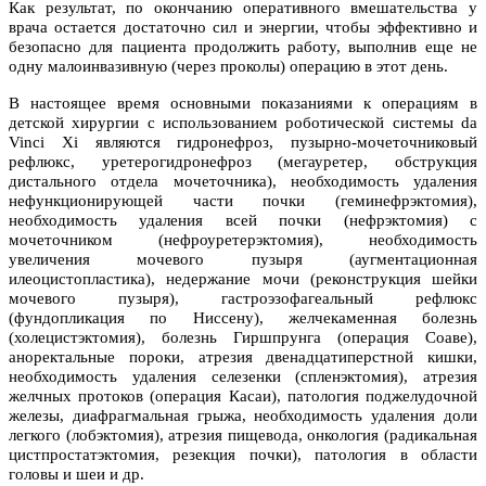
Как результат, по окончанию оперативного вмешательства у
врача остается достаточно сил и энергии, чтобы эффективно и
безопасно для пациента продолжить работу, выполнив еще не
одну малоинвазивную (через проколы) операцию в этот день.
В настоящее время основными показаниями к операциям в
детской хирургии с использованием роботической системы da
Vinci Xi являются гидронефроз, пузырно-мочеточниковый
рефлюкс, уретерогидронефроз (мегауретер, обструкция
дистального отдела мочеточника), необходимость удаления
нефункционирующей части почки (геминефрэктомия),
необходимость удаления всей почки (нефрэктомия) с
мочеточником (нефроуретерэктомия), необходимость
увеличения мочевого пузыря (аугментационная
илеоцистопластика), недержание мочи (реконструкция шейки
мочевого пузыря), гастроэзофагеальный рефлюкс
(фундопликация по Ниссену), желчекаменная болезнь
(холецистэктомия), болезнь Гиршпрунга (операция Соаве),
аноректальные пороки, атрезия двенадцатиперстной кишки,
необходимость удаления селезенки (спленэктомия), атрезия
желчных протоков (операция Касаи), патология поджелудочной
железы, диафрагмальная грыжа, необходимость удаления доли
легкого (лобэктомия), атрезия пищевода, онкология (радикальная
цистпростатэктомия, резекция почки), патология в области
головы и шеи и др.