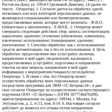
Ростов-на-Дону, ул. 339-й Стрелковой Дивизии, 14 (далее по
тексту - Оператор). 1. Согласие дается на обработку одной,
нескольких или всех категорий персональных данных, не
являющихся специальными или биометрическими,
предоставляемых мною, которые могут включать: - Ф.И.О.
(обязательно к заполнению); - E-MAIL. 2. Оператор может
совершать следующие действия: сбор; запись; систематизация;
накопление; хранение; уточнение (обновление, изменение);
извлечение; использование; блокирование; удаление;
уничтожение. 3. Способы обработки: как с использованием
средств автоматизации, так и без их использования. 4. Цель
обработки: предоставление мне услуг/работ, включая,
направление в мой адрес уведомлений, касающихся
предоставляемых услуг/работ, подготовка и направление
ответов на мои запросы, направление в мой адрес
информации о мероприятиях/товарах/услугах/работах
Оператора. 5. В связи с тем, что Оператор может
осуществлять обработку моих персональных данных
посредством программы для ЭВМ «1С-Битрикс24», я даю
свое согласие Оператору на осуществление соответствующего
поручения ООО «1С-Битрикс», (ОГРН 5077746476209),
зарегистрированному по адресу: 109544, г. Москва, б-р
Энтузиастов, д. 2, эт.13, пом. 8-19. 6. Настоящее согласие
действует до момента его отзыва путем направления