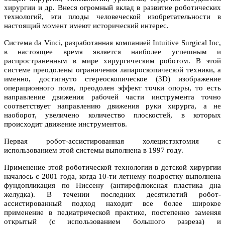
хирургии и др. Внеся огромный вклад в развитие роботических
технологий, эти плоды человеческой изобретательности в
настоящий момент имеют исторический интерес.
Система da Vinci, разработанная компанией Intuitive Surgical Inc,
в настоящее время является наиболее успешным и
распространенным в мире хирургическим роботом. В этой
системе преодолены ограничения лапароскопической техники, а
именно, достигнуто стереоскопическое (3D) изображение
операционного поля, преодолен эффект точки опоры, то есть
направление движения рабочей части инструмента точно
соответствует направлению движения руки хирурга, а не
наоборот, увеличено количество плоскостей, в которых
происходит движение инструментов.
Первая робот-ассистированная холецистэктомия с
использованием этой системы выполнена в 1997 году.
Применение этой роботической технологии в детской хирургии
началось с 2001 года, когда 10-ти летнему подростку выполнена
фундопликация по Ниссену (антирефлюксная пластика дна
желудка). В течении последних десятилетий робот-
ассистированный подход находит все более широкое
применение в педиатрической практике, постепенно заменяя
открытый (с использованием большого разреза) и