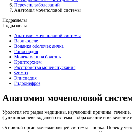
Перечень заболеваний
Анатомия мочеполовой системы
Подразделы
Подразделы
Анатомия мочеполовой системы
Варикоцеле
Водянка оболочек яичка
Гипоспадия
Мочекаменная болезнь
Крипторхизм
Расстройства мочеиспускания
Фимоз
Эписпадия
Гидронефроз
Анатомия мочеполовой систе
Урология это раздел медицины, изучающий причины, течение
функция мочевыводящей системы – образование и выведение и
Основной орган мочевыводящей системы – почка. Почек у чело