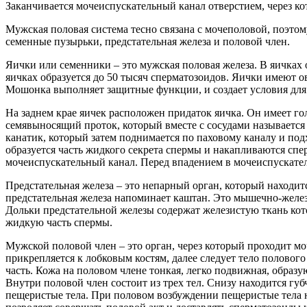
Заканчивается мочеиспускательный канал отверстием, через ко
Мужская половая система тесно связана с мочеполовой, поэтом
семенные пузырьки, предстательная железа и половой член.
Яички или семенники – это мужская половая железа. В яичках
яичках образуется до 50 тысяч сперматозоидов. Яички имеют ов
Мошонка выполняет защитные функции, и создает условия для 
На заднем крае яичек расположен придаток яичка. Он имеет го
семявыносящий проток, который вместе с сосудами называется
канатик, который затем поднимается по паховому каналу и по
образуется часть жидкого секрета спермы и накапливаются спе
мочеиспускательный канал. Перед впадением в мочеиспускател
Предстательная железа – это непарный орган, который находи
предстательная железа напоминает каштан. Это мышечно-желези
Дольки предстательной железы содержат железистую ткань кото
жидкую часть спермы.
Мужской половой член – это орган, через который проходит м
прикрепляется к лобковым костям, далее следует тело полового
часть. Кожа на половом члене тонкая, легко подвижная, образу
Внутри половой член состоит из трех тел. Снизу находится губ
пещеристые тела. При половом возбуждении пещеристые тела на