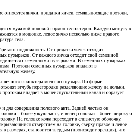
ме относятся яички, придатки яичек, семявыносящие протоки,
одится мужской половой гормон тестостерон. Каждую минуту в
находятся в мошонке, левое яичко несколько ниже правого.
атура тела.
обретают подвижность. От придатка яичек отходит
ых пузырьков. От каждого яичка отходит свой семенной
соединяется с семенными пузырьками. В семенных пузырьках
анизма. Протоки семенных пузырьков впадают в
ательную железу.
 мышечного сфинктера мочевого пузыря. По форме
 отходят вглубь перегородки разделяющие железу на дольки.
о протокам впадает в мочеиспускательный канал и образует
 и для совершения полового акта. Задней частью он
 головки – более узкую часть, и венец головки – более широкую
головку. На головке кожа переходит в слизистую оболочку.
открывающийся отверстием на головке, сверху правое и левое
в размерах, становится твердым (происходит эрекция), что