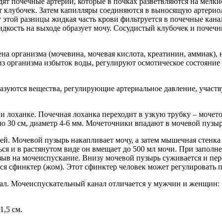
одят почечные артерии, которые в почках разветвляются на мел
уют клубочек. Затем капилляры соединяются в выносящую артери
ет этой разницы жидкая часть крови фильтруется в почечные ка
жидкость на выходе образует мочу. Сосудистый клубочек и поч
на организма (мочевина, мочевая кислота, креатинин, аммиак),
из организма избыток воды, регулируют осмотическое состояние
азуются вещества, регулирующие артериальное давление, участв
и лоханке. Почечная лоханка переходит в узкую трубку – мочет
о 30 см, диаметр 4-6 мм. Мочеточники впадают в мочевой пузыр
ей. Мочевой пузырь накапливает мочу, а затем мышечная стенка
я и в растянутом виде он вмещает до 500 мл мочи. При заполне
зыв на мочеиспускание. Внизу мочевой пузырь суживается и пер
ся сфинктер (жом). Этот сфинктер человек может регулировать 
нал. Мочеиспускательный канал отличается у мужчин и женщин:
1,5 см.