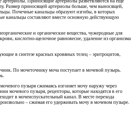
кие артериолы. Приносящие артериолы разветвляются на еще
олу. Размер приносящей артериолы больше, чем выносящей,
нальцы. Почечные канальцы образуют изгибы, в которых
ечные канальцы составляют вместе основную действующую
 неорганические и органические вещества, чужеродные для
 крови, кислотно-щелочное равновесие, удаление из организма
ующие в синтезе красных кровяных телец – эритроцитов,
очник. По мочеточнику моча поступает в мочевой пузырь.
ь.
 мочевого пузыря сжимаясь изгоняет мочу наружу через
нии мочевого пузыря, рецепторы, которые находятся в его
еходит в мочеиспускательный канал. В месте перехода
произвольно – сжимая его удерживать мочу в мочевом пузыре.