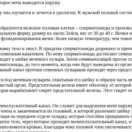
торое моча выводится наружу.
у она изучается и лечится в урологии. К мужской половой систе
 образуются мужские половые клетки – сперматозоиды и произв
альную форму, размер их около 3х4см, вес от 30 до 40 г. Яички 
функционирования яичек: более низкую температуру, чем темпер
ловку тело и хвост. В придатке сперматозоиды дозревают и при
 семенным канатиком. По нему сперматозоиды достигают семенн
дходит к шейке мочевого пузыря. Затем семявыносящий проток 
рматозоиды, до того момента, когда они будут выведены из орг
ьный канал протоки семенных пузырьков проходят через предст
тся под мочевым пузырем, охватывая его шейку и образуя часть
стый орган. Предстательная железа имеет оболочку, от которой
рая вырабатывает секрет предстательной железы. Этот секрет п
очеиспускательный канал. Он служит для выделения мочи наружу
 члена и заканчивается он головкой, в которой различают шейку
ющая на переднем отделе складку, которая способна прикрывать 
чатое тело, через которое проходит мочеиспускательный канал, 
полняются кровью, благодаря чему половой член увеличивается 