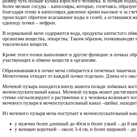
размер чуть больше кулака взрослого человека. К почкам подх
более мелкие сосуды – капилляры, которые, сплетаясь, образ
благодаря этому в капиллярах давление крови высокое и за сч
происходит обратное всасывание воды и солей, а оставшаяся 
единицу почки – нефрон.
В нормальной моче содержится вода, продукты азотистого обме
организма вещества, лекарства. Таким образом, почкивыводят 
токсических веществ.
Кроме этого почки выполняют и другие функции: в почках обр
участвующих в обмене веществ в организме.
Образовавшаяся в почке моча собирается в почечных чашечках 
Мочеточник отходит от каждой почки отдельно. Длина его окол
Мочевой пузырь находится внизу живота позади лобковых кост
мочеиспускательный канал. Мочевой пузырь может растягиватьс
стенке сигнализируют о растяжении и у человека возникает по
мочевого пузыря в мочеиспускательный канал –шейке, находит
Из мочевого пузыря моча поступает в мочеиспускательный ка
у мужчин более длинный до 40см и более узкий – до 8 мм
у женщин короткий – около 3-4 см, и более широкий – до 