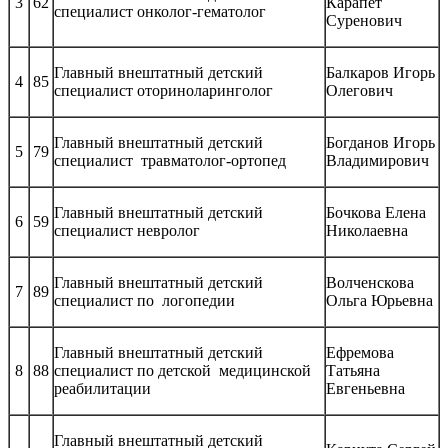
3
62
Карапет
специалист онколог-гематолог
Суренович
Главный внештатный детский
Балкаров Игорь
4
85
специалист оториноларинголог
Олегович
Главный внештатный детский
Богданов Игорь
5
79
специалист травматолог-ортопед
Владимирович
Главный внештатный детский
Бочкова Елена
6
59
специалист невролог
Николаевна
Главный внештатный детский
Волченскова
7
89
специалист по логопедии
Ольга Юрьевна
Главный внештатный детский
Ефремова
8
88
специалист по детской медицинской
Татьяна
реабилитации
Евгеньевна
Главный внештатный детский