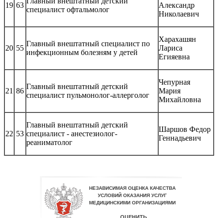
Главный внештатный детский
19
63
Александр
специалист офтальмолог
Николаевич
Харахашян
Главный внештатный специалист по
20
55
Лариса
инфекционным болезням у детей
Егияевна
Чепурная
Главный внештатный детский
21
86
Мария
специалист пульмонолог-аллерголог
Михайловна
Главный внештатный детский
Шаршов Федор
22
53
специалист - анестезиолог-
Геннадьевич
реаниматолог