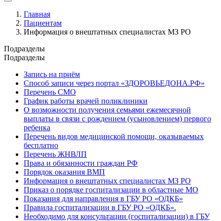
Главная
Пациентам
Информация о внештатных специалистах МЗ РО
Подразделы
Подразделы
Запись на приём
Способ записи через портал «ЗДОРОВЬЕДОНА.РФ»
Перечень СМО
График работы врачей поликлиники
О возможности получения семьями ежемесячной
выплаты в связи с рождением (усыновлением) первого
ребенка
Перечень видов медицинской помощи, оказываемых
бесплатно
Перечень ЖНВЛП
Права и обязанности граждан РФ
Порядок оказания ВМП
Информация о внештатных специалистах МЗ РО
Приказ о порядке госпитализации в областные МО
Показания для направления в ГБУ РО «ОДКБ»
Правила госпитализации в ГБУ РО «ОДКБ».
Необходимо для консультации (госпитализации) в ГБУ