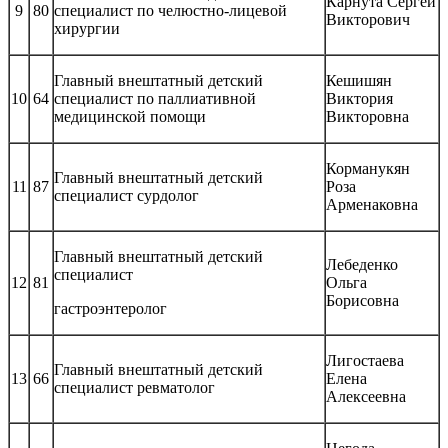
Карнута Сергей
9
80
специалист по челюстно-лицевой
Викторович
хирургии
Главный внештатный детский
Кешишян
10
64
специалист по паллиативной
Виктория
медицинской помощи
Викторовна
Корманукян
Главный внештатный детский
11
87
Роза
специалист сурдолог
Арменаковна
Главный внештатный детский
Лебеденко
специалист
12
81
Ольга
Борисовна
гастроэнтеролог
Лигостаева
Главный внештатный детский
13
66
Елена
специалист ревматолог
Алексеевна