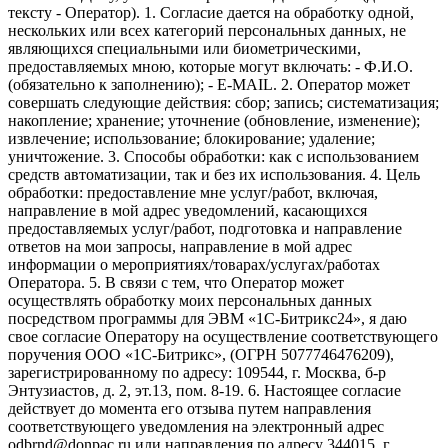
тексту - Оператор). 1. Согласие дается на обработку одной,
нескольких или всех категорий персональных данных, не
являющихся специальными или биометрическими,
предоставляемых мною, которые могут включать: - Ф.И.О.
(обязательно к заполнению); - E-MAIL. 2. Оператор может
совершать следующие действия: сбор; запись; систематизация;
накопление; хранение; уточнение (обновление, изменение);
извлечение; использование; блокирование; удаление;
уничтожение. 3. Способы обработки: как с использованием
средств автоматизации, так и без их использования. 4. Цель
обработки: предоставление мне услуг/работ, включая,
направление в мой адрес уведомлений, касающихся
предоставляемых услуг/работ, подготовка и направление
ответов на мои запросы, направление в мой адрес
информации о мероприятиях/товарах/услугах/работах
Оператора. 5. В связи с тем, что Оператор может
осуществлять обработку моих персональных данных
посредством программы для ЭВМ «1С-Битрикс24», я даю
свое согласие Оператору на осуществление соответствующего
поручения ООО «1С-Битрикс», (ОГРН 5077746476209),
зарегистрированному по адресу: 109544, г. Москва, б-р
Энтузиастов, д. 2, эт.13, пом. 8-19. 6. Настоящее согласие
действует до момента его отзыва путем направления
соответствующего уведомления на электронный адрес
odbrnd@donpac.ru или направления по адресу 344015, г.