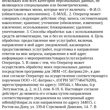
нескольких или всех категорий персональных данных, не
являющихся специальными или биометрическими,
предоставляемых мною, которые могут включать: - Ф.И.О.
(обязательно к заполнению); - E-MAIL. 2. Оператор может
совершать следующие действия: сбор; запись; систематизация;
накопление; хранение; уточнение (обновление, изменение);
извлечение; использование; блокирование; удаление;
уничтожение. 3. Способы обработки: как с использованием
средств автоматизации, так и без их использования. 4. Цель
обработки: предоставление мне услуг/работ, включая,
направление в мой адрес уведомлений, касающихся
предоставляемых услуг/работ, подготовка и направление
ответов на мои запросы, направление в мой адрес
информации о мероприятиях/товарах/услугах/работах
Оператора. 5. В связи с тем, что Оператор может
осуществлять обработку моих персональных данных
посредством программы для ЭВМ «1С-Битрикс24», я даю
свое согласие Оператору на осуществление соответствующего
поручения ООО «1С-Битрикс», (ОГРН 5077746476209),
зарегистрированному по адресу: 109544, г. Москва, б-р
Энтузиастов, д. 2, эт.13, пом. 8-19. 6. Настоящее согласие
действует до момента его отзыва путем направления
соответствующего уведомления на электронный адрес
odbrnd@donpac.ru или направления по адресу 344015, г.
Ростов-на-Дону, ул. 339-й Стрелковой Дивизии, 14. 7. В