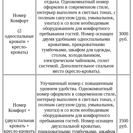
отдыха. Однокомнатный номер
оформлен в современном стиле,
интерьер выполнен в светлых тонах, с
Номер
полным санузлом (душ, умывальник,
Комфорт
унитаз) и со всем необходимым
оборудованием для комфортного
(2
пребывания гостей. Номер оснащен
3000
односпальные
двумя удобными односпальными
руб.
кровати +
кроватями, прикроватными
кресло-
тумбочками, шкафом для одежды,
кровать)
столом, холодильником,
электрическим чайником, сплит
системой. Дополнительное спальное
место (кресло-кровать).
Улучшенный номер с повышенным
уровнем удобства. Однокомнатный
номер оформлен в современном стиле,
интерьер выполнен в светлых тонах, с
полным санузлом (душ, умывальник,
Номер
унитаз) и со всем необходимым
Комфорт +
оборудованием для комфортного
(двухспальная
пребывания гостей. Номер оснащен
3500
кровать +
двухспальной кроватью,
руб.
кресло-кровать
прикроватными тумбочками, шкафом