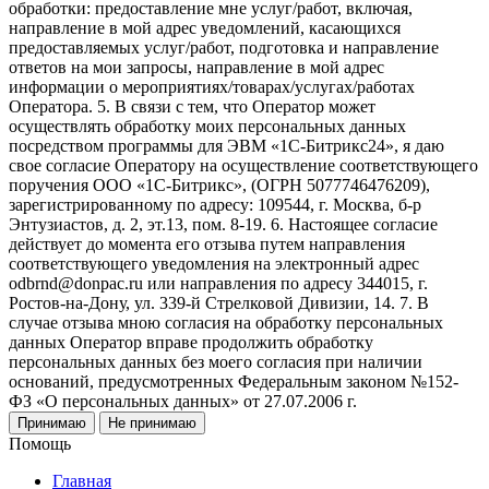
обработки: предоставление мне услуг/работ, включая,
направление в мой адрес уведомлений, касающихся
предоставляемых услуг/работ, подготовка и направление
ответов на мои запросы, направление в мой адрес
информации о мероприятиях/товарах/услугах/работах
Оператора. 5. В связи с тем, что Оператор может
осуществлять обработку моих персональных данных
посредством программы для ЭВМ «1С-Битрикс24», я даю
свое согласие Оператору на осуществление соответствующего
поручения ООО «1С-Битрикс», (ОГРН 5077746476209),
зарегистрированному по адресу: 109544, г. Москва, б-р
Энтузиастов, д. 2, эт.13, пом. 8-19. 6. Настоящее согласие
действует до момента его отзыва путем направления
соответствующего уведомления на электронный адрес
odbrnd@donpac.ru или направления по адресу 344015, г.
Ростов-на-Дону, ул. 339-й Стрелковой Дивизии, 14. 7. В
случае отзыва мною согласия на обработку персональных
данных Оператор вправе продолжить обработку
персональных данных без моего согласия при наличии
оснований, предусмотренных Федеральным законом №152-
ФЗ «О персональных данных» от 27.07.2006 г.
Принимаю
Не принимаю
Помощь
Главная