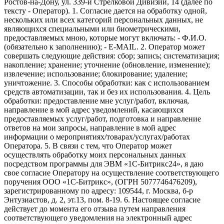
Ростов-на-Дону, ул. 339-й Стрелковой Дивизии, 14 (далее по
тексту - Оператор). 1. Согласие дается на обработку одной,
нескольких или всех категорий персональных данных, не
являющихся специальными или биометрическими,
предоставляемых мною, которые могут включать: - Ф.И.О.
(обязательно к заполнению); - E-MAIL. 2. Оператор может
совершать следующие действия: сбор; запись; систематизация;
накопление; хранение; уточнение (обновление, изменение);
извлечение; использование; блокирование; удаление;
уничтожение. 3. Способы обработки: как с использованием
средств автоматизации, так и без их использования. 4. Цель
обработки: предоставление мне услуг/работ, включая,
направление в мой адрес уведомлений, касающихся
предоставляемых услуг/работ, подготовка и направление
ответов на мои запросы, направление в мой адрес
информации о мероприятиях/товарах/услугах/работах
Оператора. 5. В связи с тем, что Оператор может
осуществлять обработку моих персональных данных
посредством программы для ЭВМ «1С-Битрикс24», я даю
свое согласие Оператору на осуществление соответствующего
поручения ООО «1С-Битрикс», (ОГРН 5077746476209),
зарегистрированному по адресу: 109544, г. Москва, б-р
Энтузиастов, д. 2, эт.13, пом. 8-19. 6. Настоящее согласие
действует до момента его отзыва путем направления
соответствующего уведомления на электронный адрес