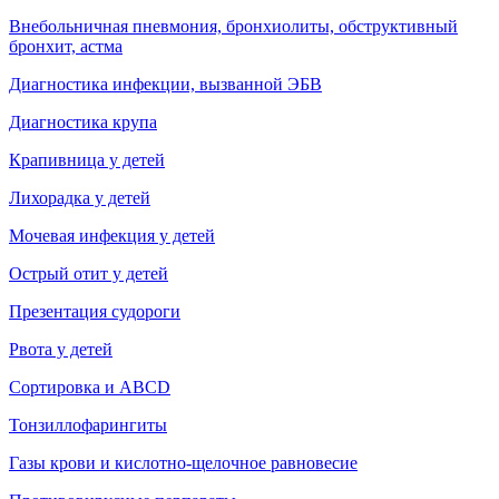
Внебольничная пневмония, бронхиолиты, обструктивный
бронхит, астма
Диагностика инфекции, вызванной ЭБВ
Диагностика крупа
Крапивница у детей
Лихорадка у детей
Мочевая инфекция у детей
Острый отит у детей
Презентация судороги
Рвота у детей
Сортировка и АВСD
Т
онзиллофарингиты
Газы крови и кислотно-щелочное равновесие