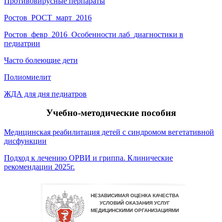
Противовирусные перпараты
Ростов_POCT_март_2016
Ростов_февр_2016_Особенности лаб_диагностики в
педиатрии
Часто болеющие дети
Полиомиелит
ЖДА для дня педиатров
Учебно-методические пособия
Медицинская реабилитация детей с синдромом вегетативной
дисфункции
Подход к лечению ОРВИ и гриппа. Клинические
рекомендации 2025г.