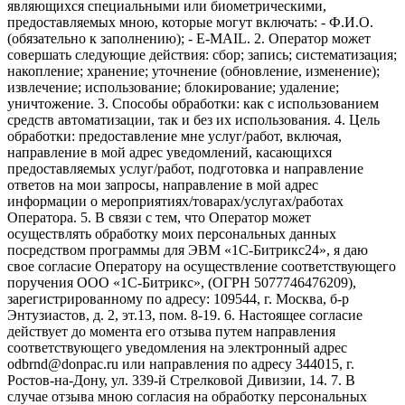
являющихся специальными или биометрическими,
предоставляемых мною, которые могут включать: - Ф.И.О.
(обязательно к заполнению); - E-MAIL. 2. Оператор может
совершать следующие действия: сбор; запись; систематизация;
накопление; хранение; уточнение (обновление, изменение);
извлечение; использование; блокирование; удаление;
уничтожение. 3. Способы обработки: как с использованием
средств автоматизации, так и без их использования. 4. Цель
обработки: предоставление мне услуг/работ, включая,
направление в мой адрес уведомлений, касающихся
предоставляемых услуг/работ, подготовка и направление
ответов на мои запросы, направление в мой адрес
информации о мероприятиях/товарах/услугах/работах
Оператора. 5. В связи с тем, что Оператор может
осуществлять обработку моих персональных данных
посредством программы для ЭВМ «1С-Битрикс24», я даю
свое согласие Оператору на осуществление соответствующего
поручения ООО «1С-Битрикс», (ОГРН 5077746476209),
зарегистрированному по адресу: 109544, г. Москва, б-р
Энтузиастов, д. 2, эт.13, пом. 8-19. 6. Настоящее согласие
действует до момента его отзыва путем направления
соответствующего уведомления на электронный адрес
odbrnd@donpac.ru или направления по адресу 344015, г.
Ростов-на-Дону, ул. 339-й Стрелковой Дивизии, 14. 7. В
случае отзыва мною согласия на обработку персональных