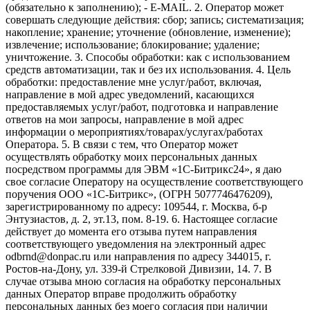
(обязательно к заполнению); - E-MAIL. 2. Оператор может
совершать следующие действия: сбор; запись; систематизация;
накопление; хранение; уточнение (обновление, изменение);
извлечение; использование; блокирование; удаление;
уничтожение. 3. Способы обработки: как с использованием
средств автоматизации, так и без их использования. 4. Цель
обработки: предоставление мне услуг/работ, включая,
направление в мой адрес уведомлений, касающихся
предоставляемых услуг/работ, подготовка и направление
ответов на мои запросы, направление в мой адрес
информации о мероприятиях/товарах/услугах/работах
Оператора. 5. В связи с тем, что Оператор может
осуществлять обработку моих персональных данных
посредством программы для ЭВМ «1С-Битрикс24», я даю
свое согласие Оператору на осуществление соответствующего
поручения ООО «1С-Битрикс», (ОГРН 5077746476209),
зарегистрированному по адресу: 109544, г. Москва, б-р
Энтузиастов, д. 2, эт.13, пом. 8-19. 6. Настоящее согласие
действует до момента его отзыва путем направления
соответствующего уведомления на электронный адрес
odbrnd@donpac.ru или направления по адресу 344015, г.
Ростов-на-Дону, ул. 339-й Стрелковой Дивизии, 14. 7. В
случае отзыва мною согласия на обработку персональных
данных Оператор вправе продолжить обработку
персональных данных без моего согласия при наличии