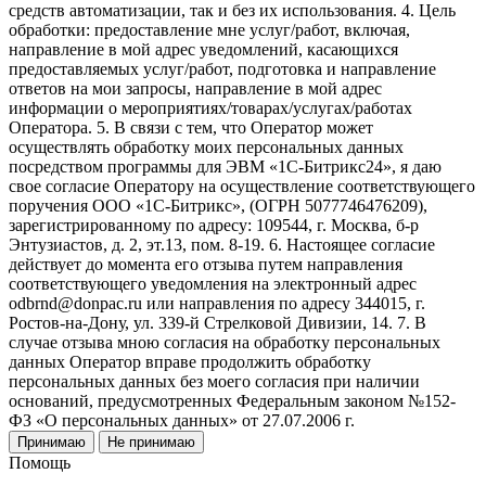
средств автоматизации, так и без их использования. 4. Цель
обработки: предоставление мне услуг/работ, включая,
направление в мой адрес уведомлений, касающихся
предоставляемых услуг/работ, подготовка и направление
ответов на мои запросы, направление в мой адрес
информации о мероприятиях/товарах/услугах/работах
Оператора. 5. В связи с тем, что Оператор может
осуществлять обработку моих персональных данных
посредством программы для ЭВМ «1С-Битрикс24», я даю
свое согласие Оператору на осуществление соответствующего
поручения ООО «1С-Битрикс», (ОГРН 5077746476209),
зарегистрированному по адресу: 109544, г. Москва, б-р
Энтузиастов, д. 2, эт.13, пом. 8-19. 6. Настоящее согласие
действует до момента его отзыва путем направления
соответствующего уведомления на электронный адрес
odbrnd@donpac.ru или направления по адресу 344015, г.
Ростов-на-Дону, ул. 339-й Стрелковой Дивизии, 14. 7. В
случае отзыва мною согласия на обработку персональных
данных Оператор вправе продолжить обработку
персональных данных без моего согласия при наличии
оснований, предусмотренных Федеральным законом №152-
ФЗ «О персональных данных» от 27.07.2006 г.
Принимаю
Не принимаю
Помощь