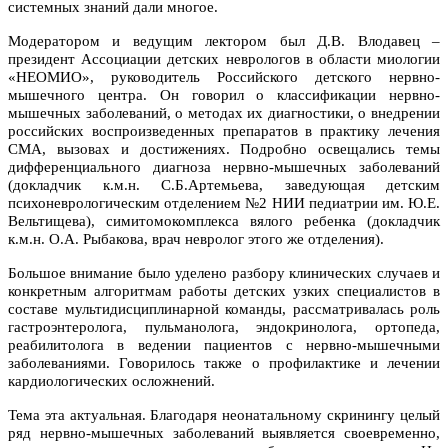
системных знаний дали многое.
Модератором и ведущим лектором был Д.В. Влодавец –
президент Ассоциации детских неврологов в области миологии
«НЕОМИО», руководитель Российского детского нервно-
мышечного центра. Он говорил о классификации нервно-
мышечных заболеваний, о методах их диагностики, о внедрении
российских воспроизведенных препаратов в практику лечения
СМА, вызовах и достижениях. Подробно освещались темы
дифференциального диагноза нервно-мышечных заболеваний
(докладчик к.м.н. С.Б.Артемьева, заведующая детским
психоневрологическим отделением №2 НИИ педиатрии им. Ю.Е.
Вельтищева), симитомокомплекса вялого ребенка (докладчик
к.м.н. О.А. Рыбакова, врач невролог этого же отделения).
Большое внимание было уделено разбору клинических случаев и
конкретным алгоритмам работы детских узких специалистов в
составе мультидисциплинарной команды, рассматривалась роль
гастроэнтеролога, пульманолога, эндокринолога, ортопеда,
реабилитолога в ведении пациентов с нервно-мышечными
заболеваниями. Говорилось также о профилактике и лечении
кардиологических осложнений.
Тема эта актуальная. Благодаря неонатальному скринингу целый
ряд нервно-мышечных заболеваний выявляется своевременно,