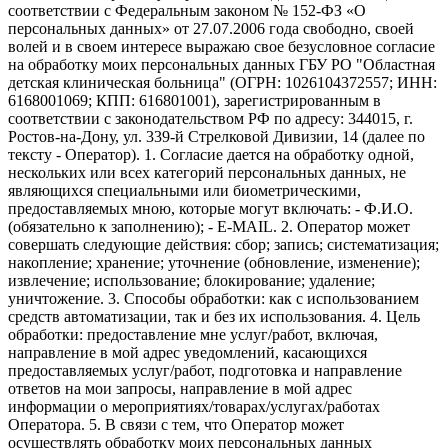
соответствии с Федеральным законом № 152-ФЗ «О
персональных данных» от 27.07.2006 года свободно, своей
волей и в своем интересе выражаю свое безусловное согласие
на обработку моих персональных данных ГБУ РО "Областная
детская клиническая больница" (ОГРН: 1026104372557; ИНН:
6168001069; КПП: 616801001), зарегистрированным в
соответствии с законодательством РФ по адресу: 344015, г.
Ростов-на-Дону, ул. 339-й Стрелковой Дивизии, 14 (далее по
тексту - Оператор). 1. Согласие дается на обработку одной,
нескольких или всех категорий персональных данных, не
являющихся специальными или биометрическими,
предоставляемых мною, которые могут включать: - Ф.И.О.
(обязательно к заполнению); - E-MAIL. 2. Оператор может
совершать следующие действия: сбор; запись; систематизация;
накопление; хранение; уточнение (обновление, изменение);
извлечение; использование; блокирование; удаление;
уничтожение. 3. Способы обработки: как с использованием
средств автоматизации, так и без их использования. 4. Цель
обработки: предоставление мне услуг/работ, включая,
направление в мой адрес уведомлений, касающихся
предоставляемых услуг/работ, подготовка и направление
ответов на мои запросы, направление в мой адрес
информации о мероприятиях/товарах/услугах/работах
Оператора. 5. В связи с тем, что Оператор может
осуществлять обработку моих персональных данных