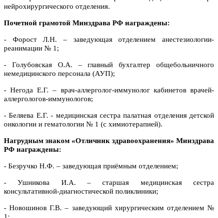
нейрохирургического отделения.
Почетной грамотой Минздрава РФ награждены:
- Форост Л.Н. – заведующая отделением анестезиологии-
реанимации № 1;
- Голубовская О.А. – главный бухгалтер общебольничного
немедицинского персонала (АУП);
- Негода Е.Г. – врач-аллерголог-иммунолог кабинетов врачей-
аллергологов-иммунологов;
- Беляева Е.Г. - медицинская сестра палатная отделения детской
онкологии и гематологии № 1 (с химиотерапией).
Нагрудны
м
знак
ом
«Отличник здравоохранения» Мин
здрава
РФ награждены:
- Безручко Н.Ф. – заведующая приёмным отделением;
- Ушникова И.А. – старшая медицинская сестра
консультативной-диагностической поликлиники;
- Новошинов Г.В. – заведующий хирургическим отделением №
1;