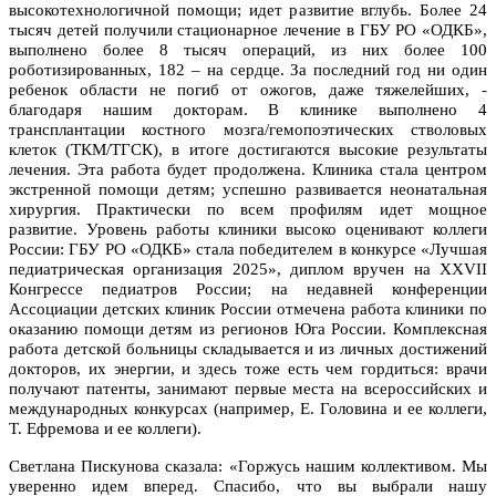
высокотехнологичной помощи; идет развитие вглубь. Более 24
тысяч детей получили стационарное лечение в ГБУ РО «ОДКБ»,
выполнено более 8 тысяч операций, из них более 100
роботизированных, 182 – на сердце. За последний год ни один
ребенок области не погиб от ожогов, даже тяжелейших, -
благодаря нашим докторам. В клинике выполнено 4
трансплантации костного мозга/гемопоэтических стволовых
клеток (ТКМ/ТГСК), в итоге достигаются высокие результаты
лечения. Эта работа будет продолжена. Клиника стала центром
экстренной помощи детям; успешно развивается неонатальная
хирургия. Практически по всем профилям идет мощное
развитие. Уровень работы клиники высоко оценивают коллеги
России: ГБУ РО «ОДКБ» стала победителем в конкурсе «Лучшая
педиатрическая организация 2025», диплом вручен на XXVII
Конгрессе педиатров России; на недавней конференции
Ассоциации детских клиник России отмечена работа клиники по
оказанию помощи детям из регионов Юга России. Комплексная
работа детской больницы складывается и из личных достижений
докторов, их энергии, и здесь тоже есть чем гордиться: врачи
получают патенты, занимают первые места на всероссийских и
международных конкурсах (например, Е. Головина и ее коллеги,
Т. Ефремова и ее коллеги).
Светлана Пискунова сказала: «Горжусь нашим коллективом. Мы
уверенно идем вперед. Спасибо, что вы выбрали нашу