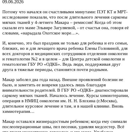
09.06.2026
Потому что начался он счастливыми минутами: ПЭТ КТ и МРТ-
исследование показали, что после длительного лечения саркомы
мягких тканей у 4-летнего Макара – ремиссия! Когда об этом
сказали его маме Эльвире Загуляевой, - от счастья она, говоря её
словами, «нарыдала Охотское море…».
И, конечно, это был праздник не только для ребенка и его семьи,
близких, но и для лечащего врача ребенка Елены Головиной, для
всех докторов и медицинских сотрудников отделения онкологии
и гематологии №2 и в целом – для Центра детской онкологии и
гематологии ГБУ РО «ОДКБ». Ведь люди, поддерживая друг
друга в тяжелые периоды, становятся почти родными.
Макар заболел два года назад. Внешне проявлений болезни не
было, и заметить ее вовремя удалось лишь благодаря
внимательности родителей. В ГБУ РО «ОДКБ» диагностировали
саркому мягких тканей. Началось лечение. Курсы химиотерапии,
операция в НМИЦ онкологии им. Н. Н. Блохина (г.Москва),
длительное курсовое лечение и там, и в нашей клинике. Вновь
химиотерапия…
Макар оставался жизнерадостным ребенком; когда ему снимали
послеоперационные швы, пел песенки, удивляя медсестер. Всё