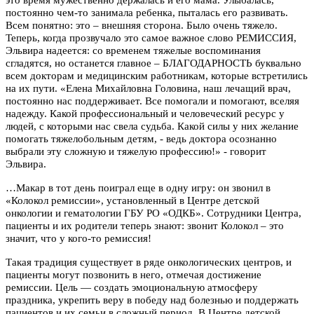
это время мужественно держалась и его мама. Улыбалась,
постоянно чем-то занимала ребенка, пыталась его развивать.
Всем понятно: это – внешняя сторона. Было очень тяжело.
Теперь, когда прозвучало это самое важное слово РЕМИССИЯ,
Эльвира надеется: со временем тяжелые воспоминания
сгладятся, но останется главное – БЛАГОДАРНОСТЬ буквально
всем докторам и медицинским работникам, которые встретились
на их пути. «Елена Михайловна Головина, наш лечащий врач,
постоянно нас поддерживает. Все помогали и помогают, вселяя
надежду. Какой профессиональный и человеческий ресурс у
людей, с которыми нас свела судьба. Какой силы у них желание
помогать тяжелобольным детям, - ведь доктора осознанно
выбрали эту сложную и тяжелую профессию!» - говорит
Эльвира.
…Макар в тот день поиграл еще в одну игру: он звонил в
«Колокол ремиссии», установленный в Центре детской
онкологии и гематологии ГБУ РО «ОДКБ». Сотрудники Центра,
пациенты и их родители теперь знают: звонит Колокол – это
значит, что у кого-то ремиссия!
Такая традиция существует в ряде онкологических центров, и
пациенты могут позвонить в него, отмечая достижение
ремиссии. Цель — создать эмоциональную атмосферу
праздника, укрепить веру в победу над болезнью и поддержать
пациентов и их семьи в сложный период. В Центре детской