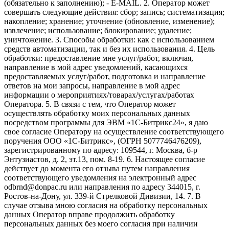
(обязательно к заполнению); - E-MAIL. 2. Оператор может
совершать следующие действия: сбор; запись; систематизация;
накопление; хранение; уточнение (обновление, изменение);
извлечение; использование; блокирование; удаление;
уничтожение. 3. Способы обработки: как с использованием
средств автоматизации, так и без их использования. 4. Цель
обработки: предоставление мне услуг/работ, включая,
направление в мой адрес уведомлений, касающихся
предоставляемых услуг/работ, подготовка и направление
ответов на мои запросы, направление в мой адрес
информации о мероприятиях/товарах/услугах/работах
Оператора. 5. В связи с тем, что Оператор может
осуществлять обработку моих персональных данных
посредством программы для ЭВМ «1С-Битрикс24», я даю
свое согласие Оператору на осуществление соответствующего
поручения ООО «1С-Битрикс», (ОГРН 5077746476209),
зарегистрированному по адресу: 109544, г. Москва, б-р
Энтузиастов, д. 2, эт.13, пом. 8-19. 6. Настоящее согласие
действует до момента его отзыва путем направления
соответствующего уведомления на электронный адрес
odbrnd@donpac.ru или направления по адресу 344015, г.
Ростов-на-Дону, ул. 339-й Стрелковой Дивизии, 14. 7. В
случае отзыва мною согласия на обработку персональных
данных Оператор вправе продолжить обработку
персональных данных без моего согласия при наличии