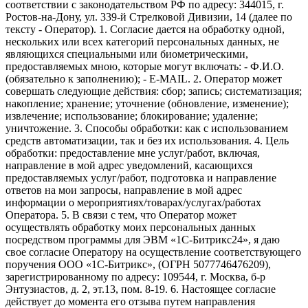
соответствии с законодательством РФ по адресу: 344015, г.
Ростов-на-Дону, ул. 339-й Стрелковой Дивизии, 14 (далее по
тексту - Оператор). 1. Согласие дается на обработку одной,
нескольких или всех категорий персональных данных, не
являющихся специальными или биометрическими,
предоставляемых мною, которые могут включать: - Ф.И.О.
(обязательно к заполнению); - E-MAIL. 2. Оператор может
совершать следующие действия: сбор; запись; систематизация;
накопление; хранение; уточнение (обновление, изменение);
извлечение; использование; блокирование; удаление;
уничтожение. 3. Способы обработки: как с использованием
средств автоматизации, так и без их использования. 4. Цель
обработки: предоставление мне услуг/работ, включая,
направление в мой адрес уведомлений, касающихся
предоставляемых услуг/работ, подготовка и направление
ответов на мои запросы, направление в мой адрес
информации о мероприятиях/товарах/услугах/работах
Оператора. 5. В связи с тем, что Оператор может
осуществлять обработку моих персональных данных
посредством программы для ЭВМ «1С-Битрикс24», я даю
свое согласие Оператору на осуществление соответствующего
поручения ООО «1С-Битрикс», (ОГРН 5077746476209),
зарегистрированному по адресу: 109544, г. Москва, б-р
Энтузиастов, д. 2, эт.13, пом. 8-19. 6. Настоящее согласие
действует до момента его отзыва путем направления