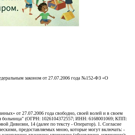
едеральным законом от 27.07.2006 года №152-ФЗ «О
ных» от 27.07.2006 года свободно, своей волей и в своем
ая больница" (ОГРН: 1026104372557; ИНН: 6168001069; КПП:
вой Дивизии, 14 (далее по тексту - Оператор). 1. Согласие
ческими, предоставляемых мною, которые могут включать: -
; накопление; хранение; уточнение (обновление, изменение);