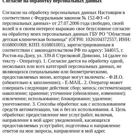
Согласие на обработку персональных данных
Согласие на обработку персональных данных Настоящим в
соответствии с Федеральным законом № 152-ФЗ «О
персональных данных» от 27.07.2006 года свободно, своей
волей и в своем интересе выражаю свое безусловное согласие
на обработку моих персональных данных ГБУ РО "Областная
детская клиническая больница" (ОГРН: 1026104372557; ИНН:
6168001069; КПП: 616801001), зарегистрированным в
соответствии с законодательством РФ по адресу: 344015, г.
Ростов-на-Дону, ул. 339-й Стрелковой Дивизии, 14 (далее по
тексту - Оператор). 1. Согласие дается на обработку одной,
нескольких или всех категорий персональных данных, не
являющихся специальными или биометрическими,
предоставляемых мною, которые могут включать: - Ф.И.О.
(обязательно к заполнению); - E-MAIL. 2. Оператор может
совершать следующие действия: сбор; запись; систематизация;
накопление; хранение; уточнение (обновление, изменение);
извлечение; использование; блокирование; удаление;
уничтожение. 3. Способы обработки: как с использованием
средств автоматизации, так и без их использования. 4. Цель
обработки: предоставление мне услуг/работ, включая,
направление в мой адрес уведомлений, касающихся
предоставляемых услуг/работ, подготовка и направление
ответов на мои запросы, направление в мой адрес