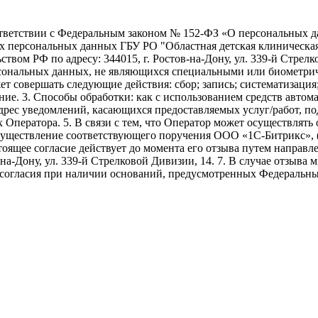
ветствии с Федеральным законом № 152-ФЗ «О персональных дан
оих персональных данных ГБУ РО "Областная детская клиническ
твом РФ по адресу: 344015, г. Ростов-на-Дону, ул. 339-й Стрелко
ерсональных данных, не являющихся специальными или биометри
ет совершать следующие действия: сбор; запись; систематизация
ие. 3. Способы обработки: как с использованием средств автомат
адрес уведомлений, касающихся предоставляемых услуг/работ, по
х Оператора. 5. В связи с тем, что Оператор может осуществля
осуществление соответствующего поручения ООО «1С-Битрикс», 
. Настоящее согласие действует до момента его отзыва путем напр
-на-Дону, ул. 339-й Стрелковой Дивизии, 14. 7. В случае отзыв
 согласия при наличии оснований, предусмотренных Федеральны