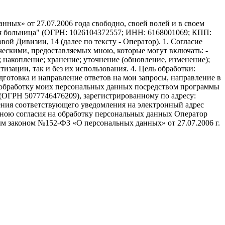
ных» от 27.07.2006 года свободно, своей волей и в своем
ая больница" (ОГРН: 1026104372557; ИНН: 6168001069; КПП:
вой Дивизии, 14 (далее по тексту - Оператор). 1. Согласие
ческими, предоставляемых мною, которые могут включать: -
; накопление; хранение; уточнение (обновление, изменение);
изации, так и без их использования. 4. Цель обработки:
дготовка и направление ответов на мои запросы, направление в
ть обработку моих персональных данных посредством программы
(ОГРН 5077746476209), зарегистрированному по адресу:
авления соответствующего уведомления на электронный адрес
а мною согласия на обработку персональных данных Оператор
м законом №152-ФЗ «О персональных данных» от 27.07.2006 г.