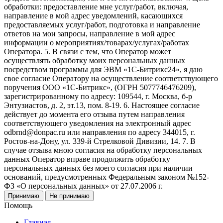
обработки: предоставление мне услуг/работ, включая,
направление в мой адрес уведомлений, касающихся
предоставляемых услуг/работ, подготовка и направление
ответов на мои запросы, направление в мой адрес
информации о мероприятиях/товарах/услугах/работах
Оператора. 5. В связи с тем, что Оператор может
осуществлять обработку моих персональных данных
посредством программы для ЭВМ «1С-Битрикс24», я даю
свое согласие Оператору на осуществление соответствующего
поручения ООО «1С-Битрикс», (ОГРН 5077746476209),
зарегистрированному по адресу: 109544, г. Москва, б-р
Энтузиастов, д. 2, эт.13, пом. 8-19. 6. Настоящее согласие
действует до момента его отзыва путем направления
соответствующего уведомления на электронный адрес
odbrnd@donpac.ru или направления по адресу 344015, г.
Ростов-на-Дону, ул. 339-й Стрелковой Дивизии, 14. 7. В
случае отзыва мною согласия на обработку персональных
данных Оператор вправе продолжить обработку
персональных данных без моего согласия при наличии
оснований, предусмотренных Федеральным законом №152-
ФЗ «О персональных данных» от 27.07.2006 г.
Принимаю
Не принимаю
Помощь
Главная