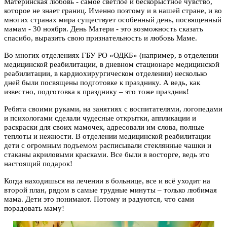
Материнская любовь - самое светлое и бескорыстное чувство,
которое не знает границ. Именно поэтому и в нашей стране, и во
многих странах мира существует особенный день, посвященный
мамам - 30 ноября. День Матери - это возможность сказать
спасибо, выразить свою признательность и любовь Маме.
Во многих отделениях ГБУ РО «ОДКБ» (например, в отделении
медицинской реабилитации, в дневном стационаре медицинской
реабилитации, в кардиохирургическом отделении) несколько
дней были посвящены подготовке к празднику. А ведь, как
известно, подготовка к празднику – это тоже праздник!
Ребята своими руками, на занятиях с воспитателями, логопедами
и психологами сделали чудесные открытки, аппликации и
раскраски для своих мамочек, адресовали им слова, полные
теплоты и нежности. В отделении медицинской реабилитации
дети с огромным подъемом расписывали стеклянные чашки и
стаканы акриловыми красками. Все были в восторге, ведь это
настоящий подарок!
Когда находишься на лечении в больнице, все и всё уходит на
второй план, рядом в самые трудные минуты – только любимая
мама. Дети это понимают. Потому и радуются, что сами
порадовать маму!